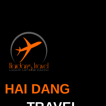
Home
Our Trips
About Us
Blog
Contact Us
HAI DANG